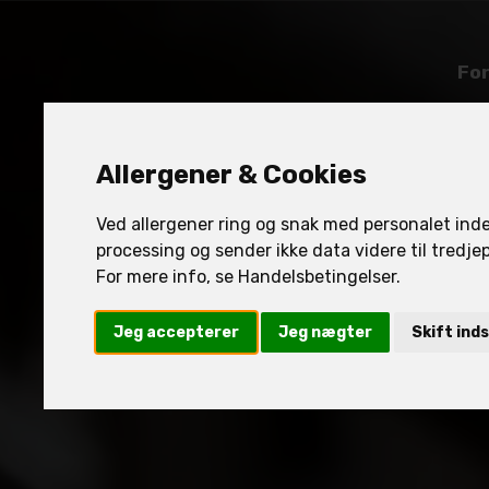
Fo
Allergener & Cookies
Ved allergener ring og snak med personalet inden
processing og sender ikke data videre til tredjep
For mere info, se Handelsbetingelser.
Jeg accepterer
Jeg nægter
Skift inds