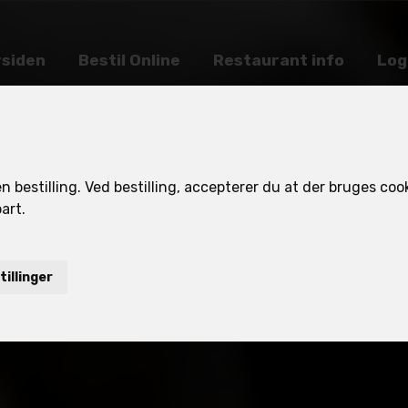
rsiden
Bestil Online
Restaurant info
Log
 bestilling. Ved bestilling, accepterer du at der bruges cook
art.
tillinger